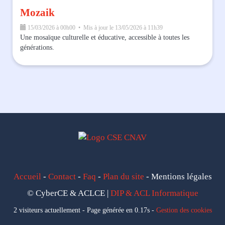
Mozaik
15/03/2026 à 00h00 • Mis à jour le 13/05/2026 à 11h39
Une mosaïque culturelle et éducative, accessible à toutes les
générations.
Accueil
-
Contact
-
Faq
-
Plan du site
- Mentions légales
© CyberCE & ACLCE |
DIP & ACL Informatique
2 visiteurs actuellement - Page générée en 0.17s -
Gestion des cookies