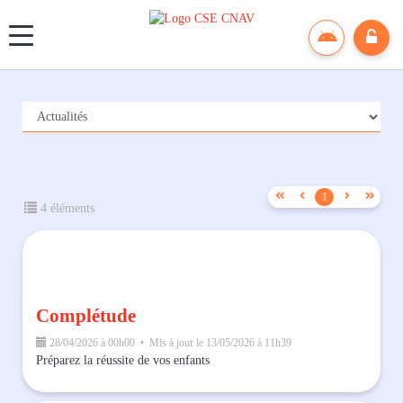
Panneau de gestion des cookies




1
4 éléments
Complétude
28/04/2026 à 00h00 • Mis à jour le 13/05/2026 à 11h39
Préparez la réussite de vos enfants