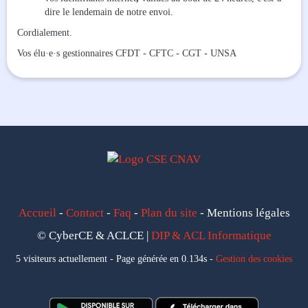
dire le lendemain de notre envoi.
Cordialement.
Vos élu·e·s gestionnaires CFDT - CFTC - CGT - UNSA
Accueil
-
Contact
-
Faq
-
Plan du site
- Mentions légales
© CyberCE & ACLCE |
DIP & ACL Informatique
5 visiteurs actuellement - Page générée en 0.134s -
Gestion des cookies